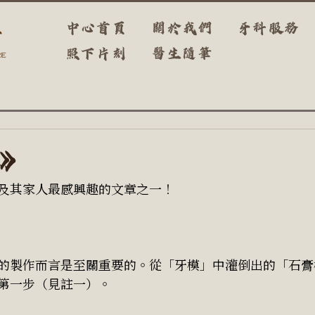
中心首頁
關於我們
牙科服務
照下片刻
醫生隨筆
》
及其家人最感興趣的文章之一！
的製作而言是至關重要的。從「牙模」中灌倒出的「石膏
第一步（見註一）。