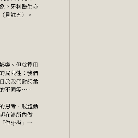
象。牙科醫生亦
（見註五）。
影響。但就算用
的局限性：我們
自於我們對詞彙
的不同等⋯⋯
的思考、肢體動
起在診所內做
「作牙模」一