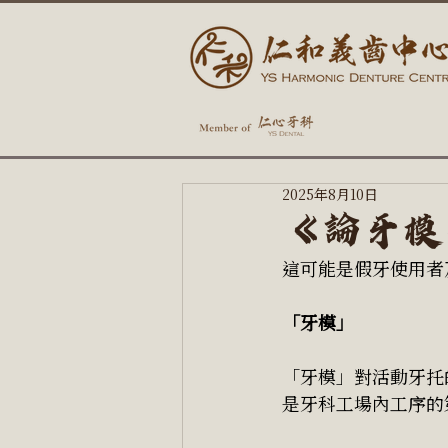
2025年8月10日
《論牙模
這可能是假牙使用者
「牙模」
「牙模」對活動牙托
是牙科工場內工序的