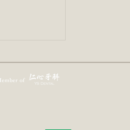
們的未來是否依賴技術？
）」
二五年法國高中哲學筆試的其
道考題是「我們的未來是否依
術？」（見註一）。 或許我
日常生活，或不同的工作範疇
，都曾對類似的問題作出思
 「值得思考」 在歷史上，從
有人思考過上述問題的可能
非常之低。但不同時代下對同
題的討論，應至少帶有一點年
...