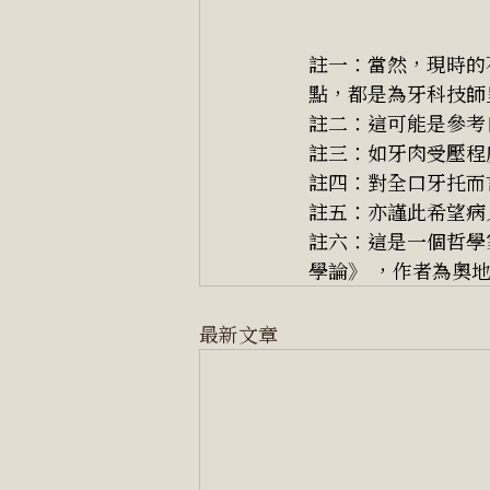
註一：當然，現時的
點，都是為牙科技師
註二：這可能是參考
註三：如牙肉受壓程
註四：對全口牙托而
註五：亦謹此希望病
註六：這是一個哲學
學論》 ，作者為奧地利哲
最新文章