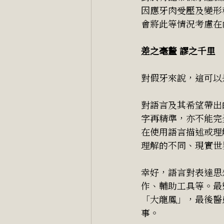
因應牙肉受壓及變形
會將此等情況考慮在
差之毫釐 謬之千里
對假牙來說，這可以
對語言及其希望帶出
字再精準，亦不能完
在使用語言描述或理
理解的不同、現實世
幸好，語言對表達思
作、輔助工具等。最
「大龍鳳」，最後醫
事。