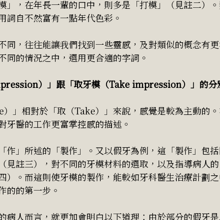
模」，在年長一輩的口中，則多是「打模」（見註二）。
用詞自不然富有一點年代色彩。
不同，往往能讓我們找到一些靈感，及對類似的概念有更
不同的情況之中，選用更合適的字詞。
pression）」跟「取牙模（Take impression）」的分
ke）」相對於「取（Take）」來說，感覺是較為主動的
對牙醫的工作更富掌控感的描述。
「作」所述的「製作」。又以假牙為例，這「製作」包括
（見註三），對不同的牙模材料的選取，以及指導病人的
四）。而這則使牙模的製作，能較如牙科醫生治療計劃之
作的的第一步。
的病人而言，就更加會明白以下道理：由於部分的假牙是