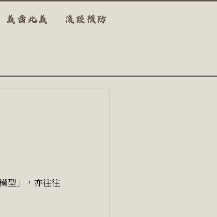
義齒此義
淺談預防
模型」，亦往往