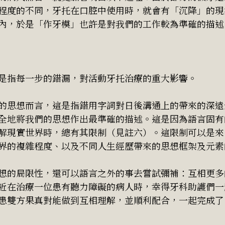
程度的不同，牙托在口腔中使用時，就會有「沉降」的現
內，於是「作牙模」也許是對我們的工作較為準確的描述
是指每一步的錯漏，對活動牙托治療的重大影響。
的思想而言，這是指錯用字詞對日後溝通上的帶來的深遠
全地將我們的思想作出最準確的描述。這是因為語言固有
解現實世界時，總有其限制（見註六）。這限制可以是來
界的複雜程度、以及不同人生經歷帶來的思想框架及元素
想的局限性，還可以語言之外的事去嘗試彌補：互相更多
近在治療一位患有聽力障礙的病人時，幸得牙科助護們一
患雙方果真對能做到互相理解，並順利配合，一起完成了