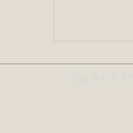
「我們的未來是否依賴技術？
（下）」
「還有的是」 人口老化是個龐大
的社會議題。考慮到處理日後人口
老化為整個社會帶來的影響的工作
量而言，著手應對人口老化問題也
算一件具迫切性的事。健康老齡化
是整個社會的目標，亦是我們醫療
從業員樂見的事。如上述所言，這
樣一件具迫切性的事，應該會促進
技術發展。這些新技術無需要是驚
天動...