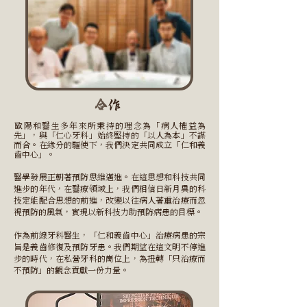
合
作
歐陽和醫生多年來所秉持的理念為「病人權益為
先」，與「仁心牙科」始終堅持的「以人為本」不謀
而合。在緣分的驅使下，我們決定共同成立「仁和義
齒中心」。
醫學發展正朝著預防思維邁進。在這思想和科技共同
進步的年代，在醫療領域上，我們相信日新月異的科
技定能配合思想的前進，改變以往病人著重治療而忽
視預防的風氣，實現以新科技力助預防病患的目標。
作為前線牙科醫生，「仁和義齒中心」治療病患的宗
旨是義齒修復及預防牙患。我們期望在這文明不停進
步的時代，在私營牙科的崗位上，為扭轉「只治療而
不預防」的觀念貢獻一份力量。