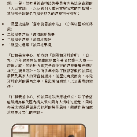
頭」一帶，就有著被古物諮詢委員會列為法定古蹟的
「天后古廟」，以及被列入香港古樹名木的老榕樹。
其餘部份較著名而歷史悠久的建築物分別有：
一級歷史建築「舊水務署抽水站」（亦稱紅屋或紅磚
屋）
二級歷史建築「舊油麻地警署」
二級歷史建築「油麻地
戲院」
二級歷史建築「油麻地果欄」
「仁和義齒中心」前身的「歐陽和牙科診所」，自一
九七六年起便駐紮在油麻地當年著名的醫生大廈——
康佑大廈，其診所內部更是由後來的建築署署長鮑紹
雄先生親自設計。診所多年來除了照顧著數代油麻地
居民及其家人的牙齒健康外，從歷史角度而言，亦從
牙科診所的視角之中，見證著油麻地，以至香港的變
遷。
「仁和義齒中心」於油麻地診所原址成立，除了希望
能繼續為數代區內病人帶來固有人情味的感覺 ，同時
亦希望透過保留舊式診所的裝修風格，繼續作為油麻
地歷史及文化的見證。