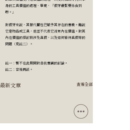
身的工具價值的處理，畢竟，「假牙最緊要係食到
嘢。」
對假牙來說，其替代屬性已賦予其存在的意義。雖說
它是物品或工具，但並不代表它沒有內在價值。對其
內在價值的探討將涉及真假，以及如何看待真假等的
問題（見註二）。
註一：暫不在此展開對自我意識的討論。
註二：容後再談。
最新文章
查看全部