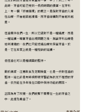
此時，牙齒可能已受到一長段時間的損害。在牙科
上，有一個「修補循環」的概念。是指對牙齒的入侵
性治療，只會越做越複雜，而牙齒結構則只會越來越
差。
恆齒需伴我們一生，所以它絕對不是一種過渡，而是
一種延續。唯當牙齒出現問題之後，無論牙科治療是
如何複雜的，我們也只能透過治療來保留牙齒。於
是，它在本質上就是一種殘缺的延續。
但恆齒也可以是種頑固的堅持。
勤於清潔、注意飲食及定期檢查，也是一份對恆齒的
堅持。這也許是有時候即使牙醫認為狀況不理想的牙
齒，依然能在多年後在口腔中保持功能的原因。
正因為有了改變，我們就暫不需要在一生的牙齒之
中，此提及義齒了。
查看全部