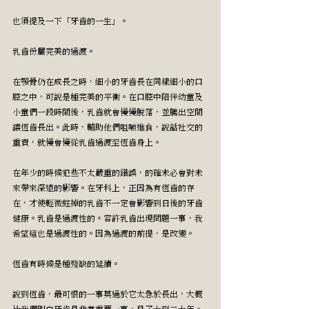
也須提及一下「牙齒的一生」。
乳齒份屬完美的過渡。
在顎骨仍在成長之時，細小的牙齒長在同樣細小的口
腔之中，可說是種完美的平衡。在口腔中陪伴幼童及
小童們一段時間後，乳齒就會慢慢脫落，並騰出空間
讓恆齒長出。此時，輔助他們咀嚼進食，說話社交的
重責，就慢會慢從乳齒過渡至恆齒身上。
在年少的時候犯些不太嚴重的錯誤，的確未必會對未
來帶來深遠的影響。在牙科上，正因為有恆齒的存
在，才使輕微蛀掉的乳齒不一定會影響到日後的牙齒
健康。乳齒是過渡性的。容許乳齒出現問題一事，我
希望這也是過渡性的。因為過渡的前提，是改變。
恆齒有時候是種殘缺的延續。
說到恆齒，最可恨的一事莫過於它太急於長出，大概
比我們明白牙齒是非常重要一事，早了十到二十年。