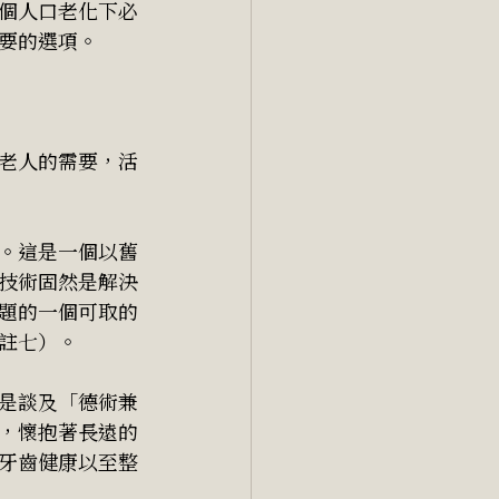
個人口老化下必
要的選項。
老人的需要，活
。這是一個以舊
技術固然是解決
題的一個可取的
註七）。
是談及「德術兼
，懷抱著長遠的
牙齒健康以至整