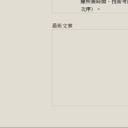
療所需時間、技術考
次序）。
最新文章
《論牙模》
這可能是假牙使用者及其家人最感