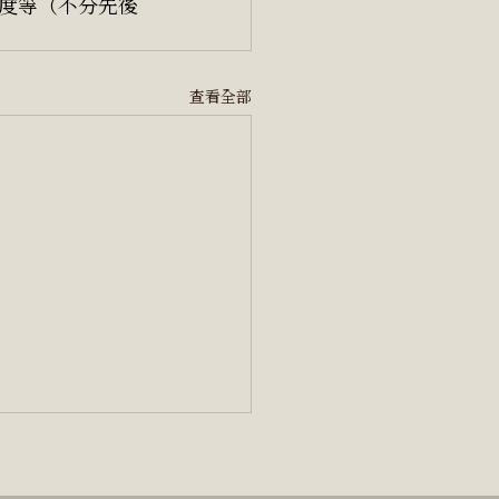
度等（不分先後
查看全部
們的未來是否依賴技術？
）」