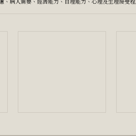
慮、病人需要、經濟能力、自理能力、心理及生理接受程
「我們的未來是否依賴技術？
「我
(中）」
（上