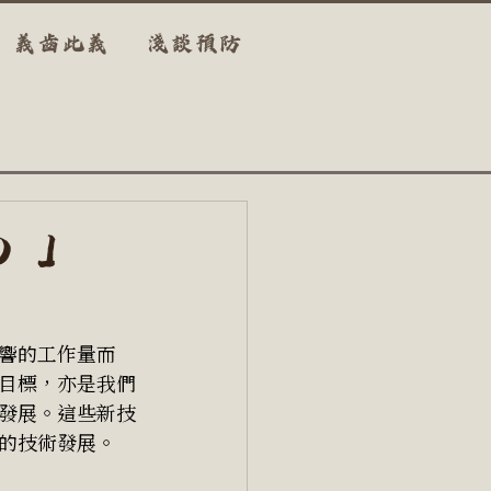
義齒此義
淺談預防
）」
響的工作量而
目標，亦是我們
發展。這些新技
的技術發展。