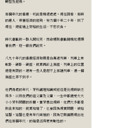
轉型及起飛。
那個年代的香港，可說是機遇處處。現在回看，那時
的港人，乘著經濟的起飛，努力個十年二十年，到了
現在，總能過上安穩的生活，不愁衣食。
時代喜歡對一群人開玩笑，而命運則喜歡隨機地選擇
著我們，逐一跟我們說笑。
八九十年代的香港經濟發展是台高速列車，列車上有
軟卧、硬卧、硬座，就算再計上無座，列車上的位置
總是有限的。總有一些人是趕不上那趟列車，連一個
無座也弄不到手。
他們身處的年代，牙科護理知識或途徑是比現時缺乏
得多，以致我們的祖父輩及父輩，一生中都飽受大大
小小牙科問題的折磨。當牙患出現時，他們大多都是
對此未知的，就算知道了，也會因為現實問題，被迫
延醫。延醫也是有年代味道的，因為它側面展現出他
們在那個年代，的確是活得更有韌性的。