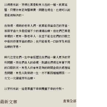
以病患來說，牙病也算是較有人性的一種。就算延
醫，只要你有足夠醫藥費，問題在現在，也總可以說
是能被解決的。
我發現，現時的老年人們，就算能保留自己的牙齒，
那排牙齒大多是經過不少的複雜治療。但他們已算是
幸運的。更有一群老年人，我並不能在他們的口腔之
中看到修復牙齒的痕䟔；我只能看見一口缺牙及未經
治療的牙患。
時代注定他們一生中會經歷比我們這一輩人更多的牙
科問題。而他們各人的命運，則讓他們現在有著不同
的口腔狀況。有些人終會有足夠的時間金錢去處理這
些問題，有些人則勞碌一生，亦不斷因種種原因，一
次又一次錯過牙科治療。
以牙科來說，這是單重不幸與雙重不幸的分別。
最新文章
查看全部